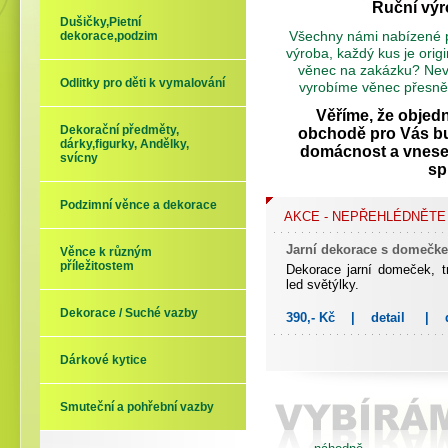
Ruční výr
Dušičky,Pietní
Všechny námi nabízené p
dekorace,podzim
výroba, každý kus je origi
věnec na zakázku? Nevá
Odlitky pro děti k vymalování
vyrobíme věnec přesně
Věříme, že objed
Dekorační předměty,
obchodě pro Vás bud
dárky,figurky, Andělky,
domácnost a vnese 
svícny
sp
Podzimní věnce a dekorace
AKCE - NEPŘEHLÉDNĚTE
Jarní dekorace s domečk
Věnce k různým
příležitostem
Dekorace jarní domeček, tr
led světýlky.
Dekorace / Suché vazby
390,- Kč
|
detail
|
Jarní dekorace s domečk
Dárkové kytice
Dekorace jarní domeček, tr
led světýlky.Se svíčkou ve
Smuteční a pohřební vazby
420,- Kč
|
detail
|