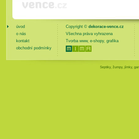
úvod
Copyright ©
dekorace-vence.cz
o nás
Všechna práva vyhrazena
kontakt
Tvorba www, e-shopy, grafika
obchodní podmínky
Septiky, žumpy, jímky, gar