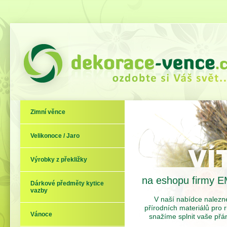
Zimní věnce
Velikonoce / Jaro
Výrobky z překližky
na eshopu firmy E
Dárkové předměty kytice
vazby
V naší nabídce nalezne
přírodních materiálů pro r
Vánoce
snažíme splnit vaše přá