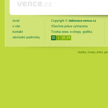
úvod
Copyright ©
dekorace-vence.cz
o nás
Všechna práva vyhrazena
kontakt
Tvorba www, e-shopy, grafika
obchodní podmínky
Septiky, žumpy, jímky, gar