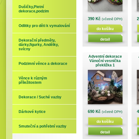
Dušičky,Pietní
dekorace,podzim
390 Kč
(včetně DPH)
Odlitky pro děti k vymalování
do košíku
detail
Dekorační předměty,
dárky,figurky, Andělky,
svícny
Adventní dekorace
Vánoční vesnička
Podzimní věnce a dekorace
překližka 1
Věnce k různým
příležitostem
Dekorace / Suché vazby
690 Kč
Dárkové kytice
(včetně DPH)
do košíku
Smuteční a pohřební vazby
detail