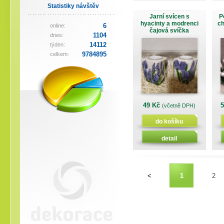
Statistiky návštěv
Jarní svícen s
P
hyacinty a modrenci
ch
6
online:
čajová svíčka
1104
dnes:
14112
týden:
9784895
celkem:
49 Kč
(včetně DPH)
do košíku
detail
<
1
2