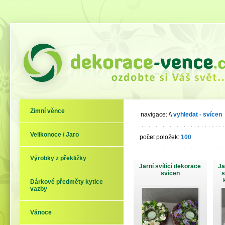
Zimní věnce
navigace:
\\
vyhledat - svícen
Velikonoce / Jaro
počet položek:
100
Výrobky z překližky
Jarní svítící dekorace
Ja
svícen
s
Dárkové předměty kytice
vazby
Vánoce