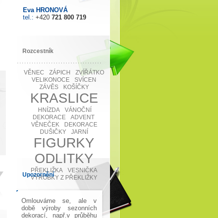
Eva HRONOVÁ
tel.:
+420
721 800 719
Rozcestník
VĚNEC
ZÁPICH
ZVÍŘÁTKO
VELIKONOCE
SVÍCEN
ZÁVĚS
KOŠÍČKY
KRASLICE
HNÍZDA
VÁNOČNÍ
DEKORACE
ADVENT
VĚNEČEK
DEKORACE
DUŠIČKY
JARNÍ
FIGURKY
ODLITKY
PŘEKLIŽKA
VESNIČKA
Upozornění
VÝROBKY Z PŘEKLIŽKY
Omlouváme se, ale v
době výroby sezonních
dekorací, např.v průběhu