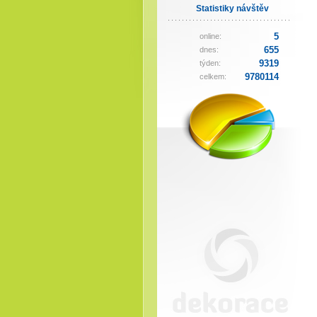
Statistiky návštěv
5
online:
655
dnes:
9319
týden:
9780114
celkem: