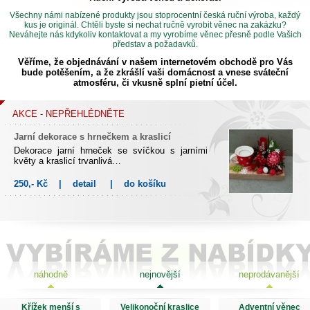
Všechny námi nabízené produkty jsou stoprocentní česká ruční výroba, každý
kus je originál. Chtěli byste si nechat ručně vyrobit věnec na zakázku?
Neváhejte nás kdykoliv kontaktovat a my vyrobíme věnec přesně podle Vašich
představ a požadavků.
Věříme, že objednávání v našem internetovém obchodě pro Vás
bude potěšením, a že zkrášlí vaši domácnost a vnese sváteční
atmosféru, či vkusně splní pietní účel.
AKCE - NEPŘEHLÉDNĚTE
Jarní dekorace s hrnečkem a kraslicí
Dekorace jarní hrneček se svíčkou s jarními
květy a kraslicí trvanlivá…
250,- Kč
|
detail
|
do košíku
Jarní dekorace v květináči trvanlivá
Jarní květinová dekorace, trvanlivá
260,- Kč
|
detail
|
do košíku
náhodně
nejnovější
neprodávanější
Srdce s pampeliškou a nápisem
Srdce s nápisem a pampeliškou odlité z lite
keramiky Efcostone s dlouhou…
Křížek menší s
Velikonoční kraslice
Adventní věnec