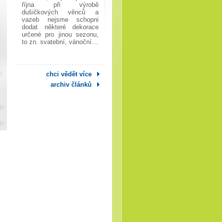
října při výrobě
dušičkových věnců a
vazeb nejsme schopni
dodat některé dekorace
určené pro jinou sezonu,
to zn. svatební, vánoční…
chci vědět více
archiv článků