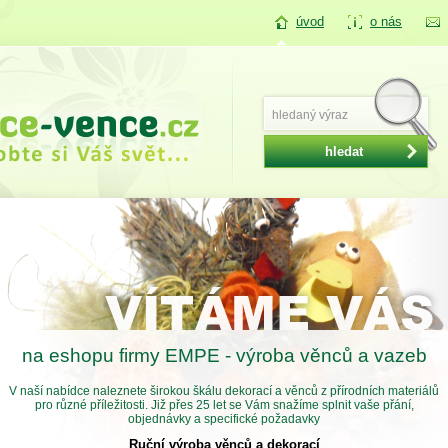
úvod
o nás
na eshopu firmy EMPE - výroba věnců a vazeb
V naší nabídce naleznete širokou škálu dekorací a věnců z přírodních materiálů
pro různé příležitosti. Již přes 25 let se Vám snažíme splnit vaše přání,
objednávky a specifické požadavky
Ruční výroba věnců a dekorací