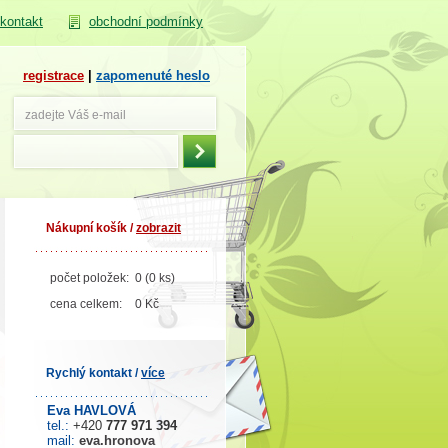
kontakt
obchodní podmínky
registrace
|
zapomenuté heslo
Nákupní košík /
zobrazit
počet položek:
0 (0 ks)
cena celkem:
0 Kč
Rychlý kontakt /
více
Eva HAVLOVÁ
tel.:
+420
777 971 394
mail:
eva.hronova