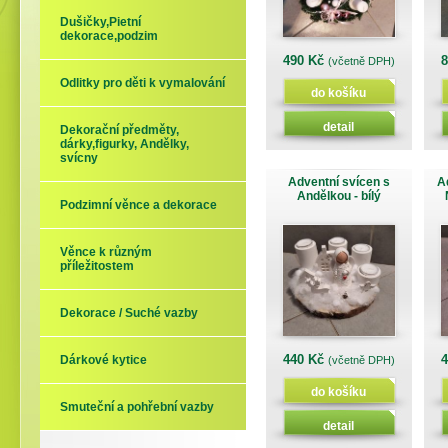
Dušičky,Pietní
dekorace,podzim
490 Kč
(včetně DPH)
Odlitky pro děti k vymalování
do košíku
detail
Dekorační předměty,
dárky,figurky, Andělky,
svícny
Adventní svícen s
A
Andělkou - bílý
Podzimní věnce a dekorace
Věnce k různým
příležitostem
Dekorace / Suché vazby
440 Kč
Dárkové kytice
(včetně DPH)
do košíku
Smuteční a pohřební vazby
detail