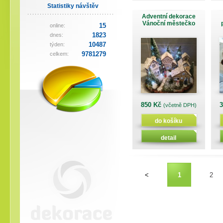
Statistiky návštěv
Adventní dekorace
Vánoční městečko
15
online:
1823
dnes:
10487
týden:
9781279
celkem:
850 Kč
(včetně DPH)
do košíku
detail
<
1
2