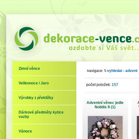
Zimní věnce
navigace:
\\
vyhledat - advent
Velikonoce / Jaro
počet položek:
157
Výrobky z překližky
Adventní věnec jedle
Nobilis 9 (1)
Dárkové předměty kytice
vazby
Vánoce