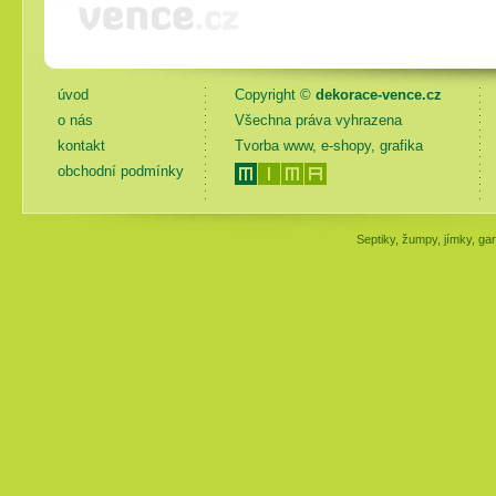
úvod
Copyright ©
dekorace-vence.cz
o nás
Všechna práva vyhrazena
kontakt
Tvorba www, e-shopy, grafika
obchodní podmínky
Septiky, žumpy, jímky, gar