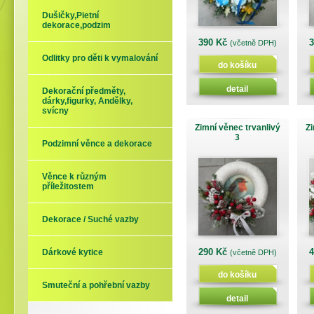
Dušičky,Pietní
dekorace,podzim
390 Kč
(včetně DPH)
Odlitky pro děti k vymalování
do košíku
detail
Dekorační předměty,
dárky,figurky, Andělky,
svícny
Zimní věnec trvanlivý
Zi
3
Podzimní věnce a dekorace
Věnce k různým
příležitostem
Dekorace / Suché vazby
290 Kč
Dárkové kytice
(včetně DPH)
do košíku
Smuteční a pohřební vazby
detail