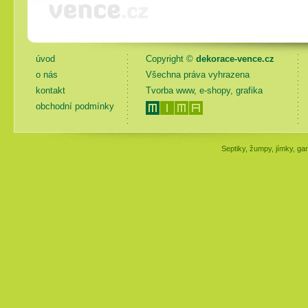
úvod
Copyright ©
dekorace-vence.cz
o nás
Všechna práva vyhrazena
kontakt
Tvorba www, e-shopy, grafika
obchodní podmínky
Septiky, žumpy, jímky, gar