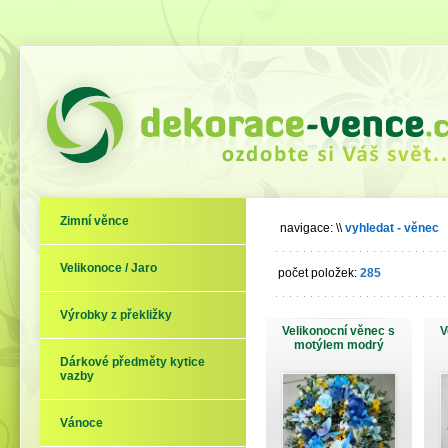
Zimní věnce
navigace:
\\
vyhledat - věnec
Velikonoce / Jaro
počet položek:
285
Výrobky z překližky
Velikonocní věnec s
V
motýlem modrý
Dárkové předměty kytice
vazby
Vánoce