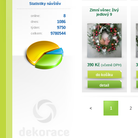
Statistiky návštěv
Zimní věnec živý
jedlový 9
8
online:
1086
dnes:
9750
týden:
9780544
celkem:
390 Kč
(včetně DPH)
do košíku
detail
<
1
2