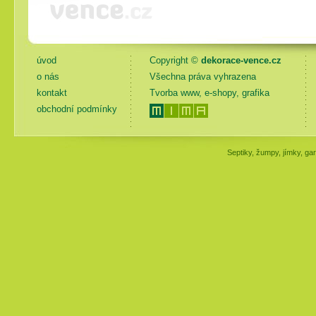
úvod
Copyright ©
dekorace-vence.cz
o nás
Všechna práva vyhrazena
kontakt
Tvorba www, e-shopy, grafika
obchodní podmínky
Septiky, žumpy, jímky, gar