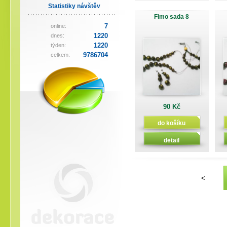
Statistiky návštěv
Fimo sada 8
7
online:
1220
dnes:
1220
týden:
9786704
celkem:
90 Kč
do košíku
detail
<