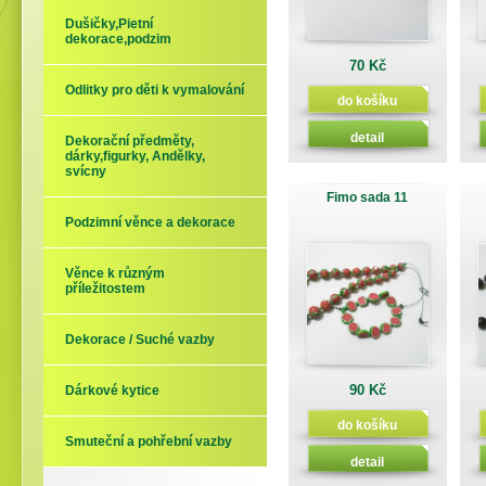
Dušičky,Pietní
dekorace,podzim
70 Kč
Odlitky pro děti k vymalování
do košíku
detail
Dekorační předměty,
dárky,figurky, Andělky,
svícny
Fimo sada 11
Podzimní věnce a dekorace
Věnce k různým
příležitostem
Dekorace / Suché vazby
90 Kč
Dárkové kytice
do košíku
Smuteční a pohřební vazby
detail