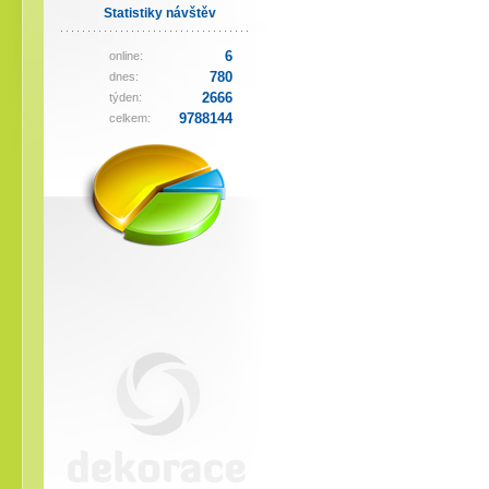
Statistiky návštěv
6
online:
780
dnes:
2666
týden:
9788144
celkem: