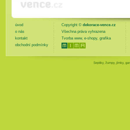
úvod
Copyright ©
dekorace-vence.cz
o nás
Všechna práva vyhrazena
kontakt
Tvorba www, e-shopy, grafika
obchodní podmínky
Septiky, žumpy, jímky, gar