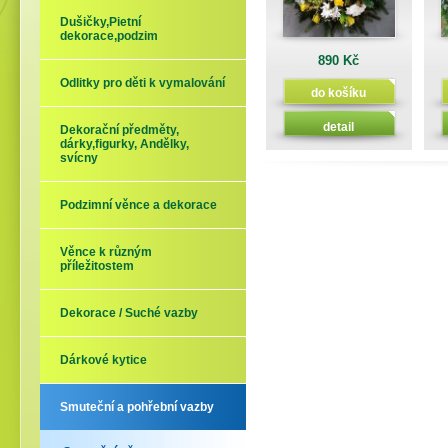
Dušičky,Pietní
dekorace,podzim
890 Kč
Odlitky pro děti k vymalování
do košíku
detail
Dekorační předměty,
dárky,figurky, Andělky,
svícny
Podzimní věnce a dekorace
Věnce k různým
příležitostem
Dekorace / Suché vazby
Dárkové kytice
Smuteční a pohřební vazby