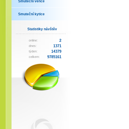
Smuteční věnce
Smuteční kytice
Statistiky návštěv
2
online:
1371
dnes:
14379
týden:
9785161
celkem: