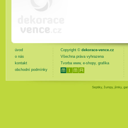
úvod
Copyright ©
dekorace-vence.cz
o nás
Všechna práva vyhrazena
kontakt
Tvorba www, e-shopy, grafika
obchodní podmínky
Septiky, žumpy, jímky, gar