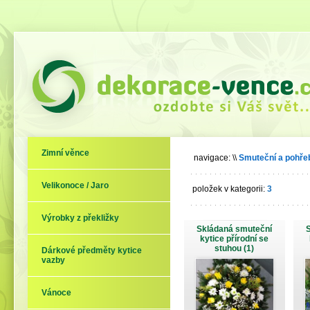
Zimní věnce
navigace:
\\
Smuteční a pohře
Velikonoce / Jaro
položek v kategorii:
3
Výrobky z překližky
Skládaná smuteční
kytice přírodní se
stuhou (1)
Dárkové předměty kytice
vazby
Vánoce