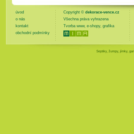
úvod
Copyright ©
dekorace-vence.cz
o nás
Všechna práva vyhrazena
kontakt
Tvorba www, e-shopy, grafika
obchodní podmínky
Septiky, žumpy, jímky, gar