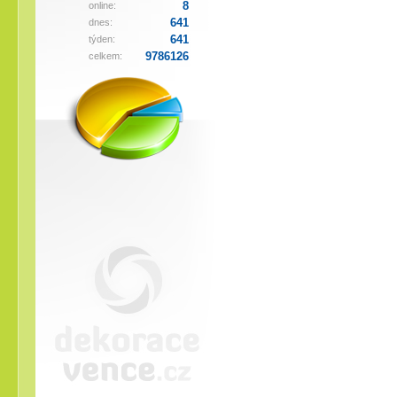
8
online:
641
dnes:
641
týden:
9786126
celkem: