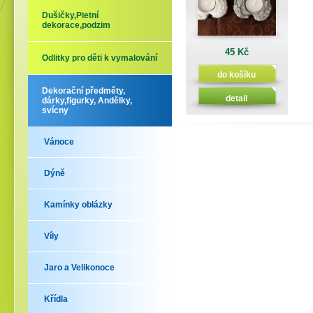
Dušičky,Pietní
dekorace,podzim
45 Kč
Odlitky pro děti k vymalování
do košíku
Dekorační předměty,
detail
dárky,figurky, Andělky,
svícny
Vánoce
Dýně
Kamínky oblázky
Víly
Jaro a Velikonoce
Křídla