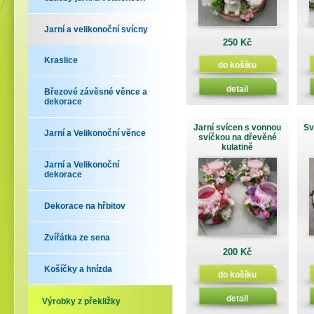
Jarní a velikonoční svícny
250 Kč
Kraslice
do košíku
detail
Březové závěsné věnce a
dekorace
Jarní svícen s vonnou
Sv
Jarní a Velikonoční věnce
svíčkou na dřevěné
kulatině
Jarní a Velikonoční
dekorace
Dekorace na hřbitov
Zvířátka ze sena
200 Kč
Košíčky a hnízda
do košíku
detail
Výrobky z překližky