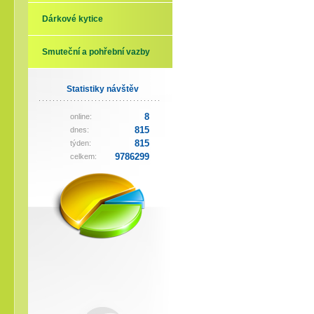
Dárkové kytice
Smuteční a pohřební vazby
Statistiky návštěv
8
online:
815
dnes:
815
týden:
9786299
celkem: