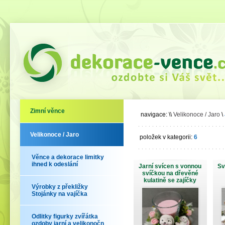
Zimní věnce
navigace:
\\
Velikonoce / Jaro
\
Velikonoce / Jaro
položek v kategorii:
6
Věnce a dekorace limitky
ihned k odeslání
Jarní svícen s vonnou
Sv
svíčkou na dřevěné
kulatině se zajíčky
Výrobky z překližky
Stojánky na vajíčka
Odlitky figurky zvířátka
ozdoby jarní a velikonočn