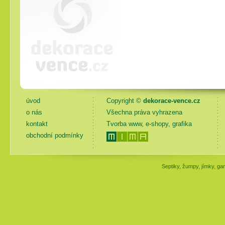
úvod
Copyright ©
dekorace-vence.cz
o nás
Všechna práva vyhrazena
kontakt
Tvorba www, e-shopy, grafika
obchodní podmínky
Septiky, žumpy, jímky, gar